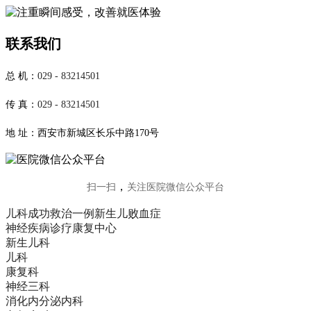
联系我们
总 机：
029 - 83214501
传 真：
029 - 83214501
地 址：西安市新城区长乐中路170号
，
扫一扫
关注医院微信公众平台
儿科成功救治一例新生儿败血症
神经疾病诊疗康复中心
新生儿科
儿科
康复科
神经三科
消化内分泌内科