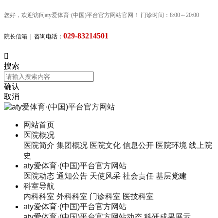
您好，欢迎访问aty爱体育·(中国)平台官方网站官网！ 门诊时间：8:00～20:00
029-83214501
院长信箱
| 咨询电话：

搜索
确认
取消
网站首页
医院概况
医院简介
集团概况
医院文化
信息公开
医院环境
线上院
史
aty爱体育·(中国)平台官方网站
医院动态
通知公告
天使风采
社会责任
基层党建
科室导航
内科科室
外科科室
门诊科室
医技科室
aty爱体育·(中国)平台官方网站
aty爱体育·(中国)平台官方网站动态
科研成果展示