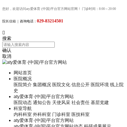
您好，欢迎访问aty爱体育·(中国)平台官方网站官网！ 门诊时间：8:00～20:00
029-83214501
院长信箱
| 咨询电话：

搜索
确认
取消
网站首页
医院概况
医院简介
集团概况
医院文化
信息公开
医院环境
线上院
史
aty爱体育·(中国)平台官方网站
医院动态
通知公告
天使风采
社会责任
基层党建
科室导航
内科科室
外科科室
门诊科室
医技科室
aty爱体育·(中国)平台官方网站
aty爱体育·(中国)平台官方网站动态
科研成果展示