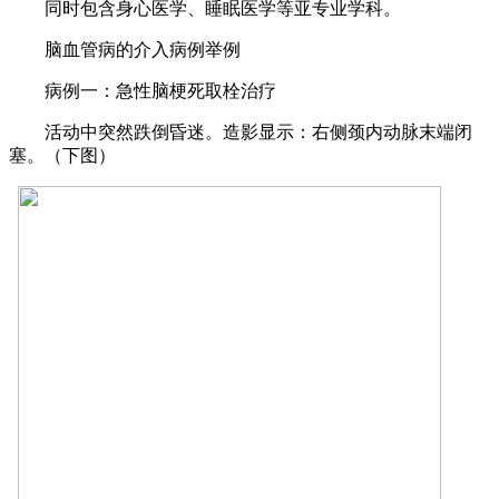
同时包含身心医学、睡眠医学等亚专业学科。
脑血管病的介入病例举例
病例一：急性脑梗死取栓治疗
活动中突然跌倒昏迷。造影显示：右侧颈内动脉末端闭
塞。（下图）