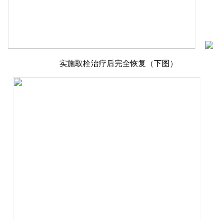
实施取栓治疗后完全恢复（下图）