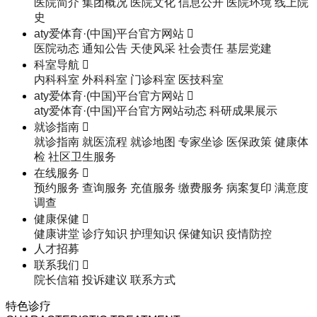
医院简介
集团概况
医院文化
信息公开
医院环境
线上院
史
aty爱体育·(中国)平台官方网站

医院动态
通知公告
天使风采
社会责任
基层党建
科室导航

内科科室
外科科室
门诊科室
医技科室
aty爱体育·(中国)平台官方网站

aty爱体育·(中国)平台官方网站动态
科研成果展示
就诊指南

就诊指南
就医流程
就诊地图
专家坐诊
医保政策
健康体
检
社区卫生服务
在线服务

预约服务
查询服务
充值服务
缴费服务
病案复印
满意度
调查
健康保健

健康讲堂
诊疗知识
护理知识
保健知识
疫情防控
人才招募
联系我们

院长信箱
投诉建议
联系方式
特色诊疗