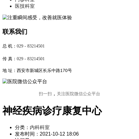
医技科室
联系我们
总 机：
029 - 83214501
传 真：
029 - 83214501
地 址：西安市新城区长乐中路170号
，
扫一扫
关注医院微信公众平台
神经疾病诊疗康复中心
分类：
内科科室
发布时间：
2021-10-12 18:06