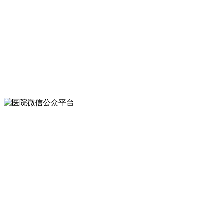
029-83214501
029-83214501
西安市新城区长乐中路170号
扫一扫
关注医院微信公众平台
联系我们
029-83214501
029-83214501