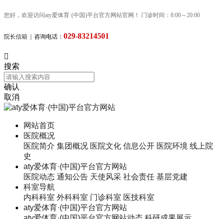
您好，欢迎访问aty爱体育·(中国)平台官方网站官网！ 门诊时间：8:00～20:00
029-83214501
院长信箱
| 咨询电话：

搜索
确认
取消
网站首页
医院概况
医院简介
集团概况
医院文化
信息公开
医院环境
线上院
史
aty爱体育·(中国)平台官方网站
医院动态
通知公告
天使风采
社会责任
基层党建
科室导航
内科科室
外科科室
门诊科室
医技科室
aty爱体育·(中国)平台官方网站
aty爱体育·(中国)平台官方网站动态
科研成果展示