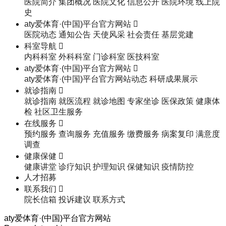
医院简介
集团概况
医院文化
信息公开
医院环境
线上院
史
aty爱体育·(中国)平台官方网站

医院动态
通知公告
天使风采
社会责任
基层党建
科室导航

内科科室
外科科室
门诊科室
医技科室
aty爱体育·(中国)平台官方网站

aty爱体育·(中国)平台官方网站动态
科研成果展示
就诊指南

就诊指南
就医流程
就诊地图
专家坐诊
医保政策
健康体
检
社区卫生服务
在线服务

预约服务
查询服务
充值服务
缴费服务
病案复印
满意度
调查
健康保健

健康讲堂
诊疗知识
护理知识
保健知识
疫情防控
人才招募
联系我们

院长信箱
投诉建议
联系方式
aty爱体育·(中国)平台官方网站