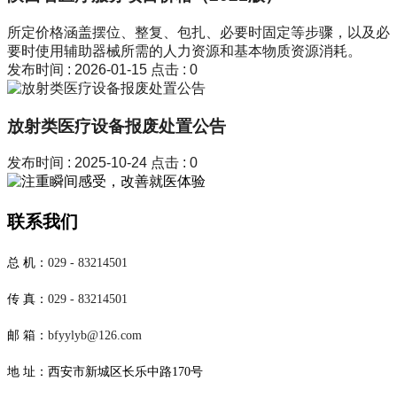
所定价格涵盖摆位、整复、包扎、必要时固定等步骤，以及必
要时使用辅助器械所需的人力资源和基本物质资源消耗。
发布时间 : 2026-01-15
点击 : 0
放射类医疗设备报废处置公告
发布时间 : 2025-10-24
点击 : 0
联系我们
总 机：
029 - 83214501
传 真：
029 - 83214501
邮 箱：
bfyylyb@126.com
地 址：西安市新城区长乐中路170号