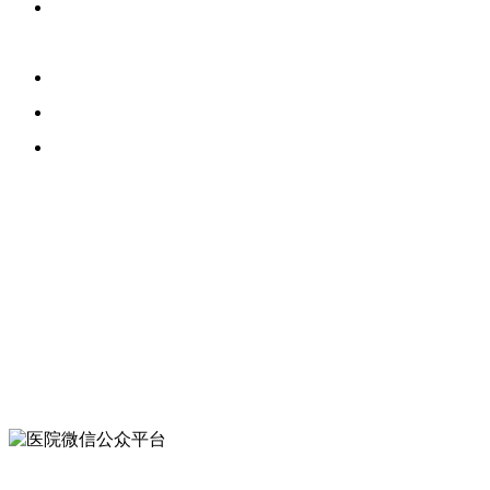
专科门诊工作时间为：7:30-20:00，中午不休息，节假日正常接
诊；
中午、节假日不休息； 急诊、儿科门诊24小时接诊；；
检验、B超、CT、胸片等常规检查24小时服务；
核酸检测：
24小时服务。
联系我们
029-83214501
029-83214501
西安市新城区长乐中路170号
扫一扫