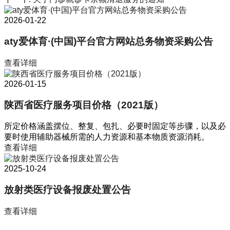
2026-01-22
aty爱体育·(中国)平台官方网站总务物资采购公告
查看详细
2026-01-15
陕西省医疗服务项目价格（2021版）
所定价格涵盖摆位、整复、包扎、必要时固定等步骤，以及必
要时使用辅助器械所需的人力资源和基本物质资源消耗。
查看详细
2025-10-24
放射类医疗设备报废处置公告
查看详细