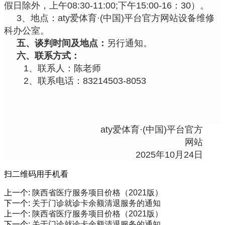
假日除外，上午08:
3
0-11:
0
0;下午1
5:0
0-1
6
：
3
0）。
3
、地点：
aty爱体育·(中国)平台官方网站设备维修
科办公室。
五
、
谈判
时间及地点：
另行通知。
六
、联系方式：
1、联系人：
陈老师
2、联系电话：
83214503-8053
aty爱体育·(中国)平台官方
网站
20
25
年
10
月
24
日
扫二维码用手机看
上一个
:
陕西省医疗服务项目价格（2021版）
下一个
:
关于门诊就诊卡余额清退服务的通知
上一个
:
陕西省医疗服务项目价格（2021版）
下一个
:
关于门诊就诊卡余额清退服务的通知