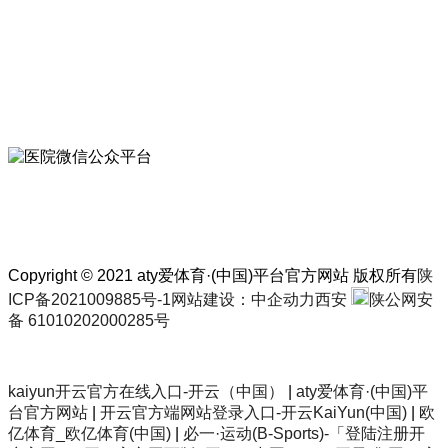
029-83214501
西安市新城区长乐中路170号
扫一扫
关注医院微信公众平台
Copyright © 2021 aty爱体育·(中国)平台官方网站 版权所有
陕
ICP备2021009885号-1
网站建设：中企动力
西安
陕公网安
备 61010202000285号
kaiyun开云官方在线入口-开云（中国）
|
aty爱体育·(中国)平
台官方网站
|
开云官方端网站登录入口-开云KaiYun(中国)
|
欧
亿体育_欧亿体育(中国)
|
必一·运动(B-Sports)-「登陆注册开