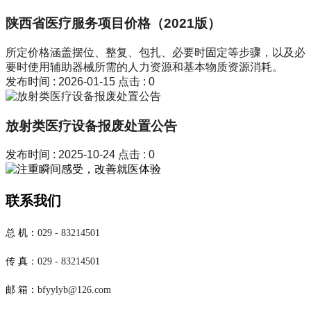
陕西省医疗服务项目价格（2021版）
所定价格涵盖摆位、整复、包扎、必要时固定等步骤，以及必
要时使用辅助器械所需的人力资源和基本物质资源消耗。
发布时间 : 2026-01-15
点击 : 0
放射类医疗设备报废处置公告
发布时间 : 2025-10-24
点击 : 0
联系我们
总 机：
029 - 83214501
传 真：
029 - 83214501
邮 箱：
bfyylyb@126.com