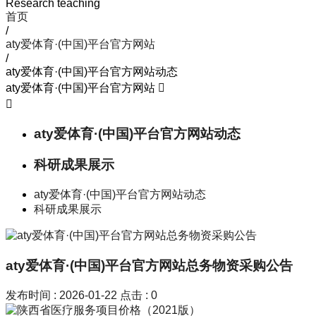
Research teaching
首页
/
aty爱体育·(中国)平台官方网站
/
aty爱体育·(中国)平台官方网站动态
aty爱体育·(中国)平台官方网站


aty爱体育·(中国)平台官方网站动态
科研成果展示
aty爱体育·(中国)平台官方网站动态
科研成果展示
aty爱体育·(中国)平台官方网站总务物资采购公告
发布时间 : 2026-01-22
点击 : 0