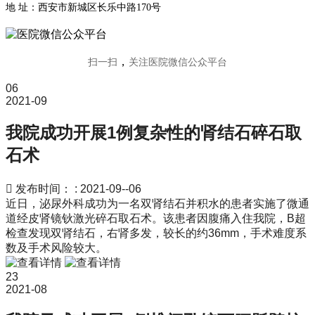
地 址：西安市新城区长乐中路170号
，
扫一扫
关注医院微信公众平台
06
2021-09
我院成功开展1例复杂性的肾结石碎石取
石术

发布时间： : 2021-09--06
近日，泌尿外科成功为一名双肾结石并积水的患者实施了微通
道经皮肾镜钬激光碎石取石术。该患者因腹痛入住我院，B超
检查发现双肾结石，右肾多发，较长的约36mm，手术难度系
数及手术风险较大。
23
2021-08