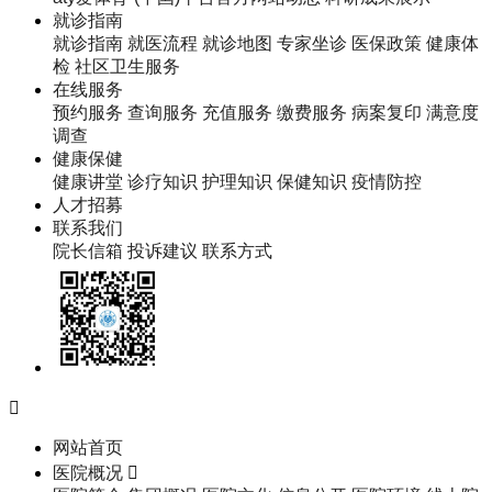
就诊指南
就诊指南
就医流程
就诊地图
专家坐诊
医保政策
健康体
检
社区卫生服务
在线服务
预约服务
查询服务
充值服务
缴费服务
病案复印
满意度
调查
健康保健
健康讲堂
诊疗知识
护理知识
保健知识
疫情防控
人才招募
联系我们
院长信箱
投诉建议
联系方式

网站首页
医院概况
