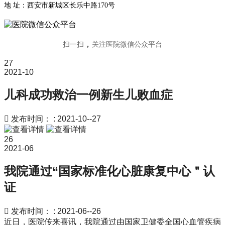
地 址：西安市新城区长乐中路170号
，
扫一扫
关注医院微信公众平台
27
2021-10
儿科成功救治一例新生儿败血症

发布时间： : 2021-10--27
26
2021-06
我院通过“国家标准化心脏康复中心＂认
证

发布时间： : 2021-06--26
近日，医院传来喜讯，我院通过由国家卫健委全国心血管疾病