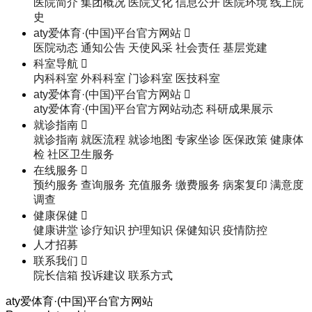
医院简介
集团概况
医院文化
信息公开
医院环境
线上院
史
aty爱体育·(中国)平台官方网站

医院动态
通知公告
天使风采
社会责任
基层党建
科室导航

内科科室
外科科室
门诊科室
医技科室
aty爱体育·(中国)平台官方网站

aty爱体育·(中国)平台官方网站动态
科研成果展示
就诊指南

就诊指南
就医流程
就诊地图
专家坐诊
医保政策
健康体
检
社区卫生服务
在线服务

预约服务
查询服务
充值服务
缴费服务
病案复印
满意度
调查
健康保健

健康讲堂
诊疗知识
护理知识
保健知识
疫情防控
人才招募
联系我们

院长信箱
投诉建议
联系方式
aty爱体育·(中国)平台官方网站