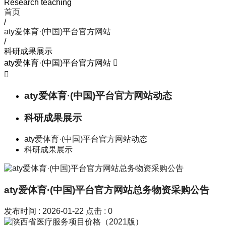
Research teaching
首页
/
aty爱体育·(中国)平台官方网站
/
科研成果展示
aty爱体育·(中国)平台官方网站


aty爱体育·(中国)平台官方网站动态
科研成果展示
aty爱体育·(中国)平台官方网站动态
科研成果展示
aty爱体育·(中国)平台官方网站总务物资采购公告
发布时间 : 2026-01-22
点击 : 0