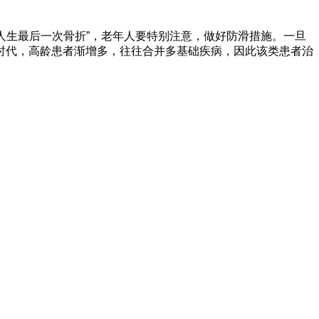
“人生最后一次骨折”，老年人要特别注意，做好防滑措施。一旦
时代，高龄患者渐增多，往往合并多基础疾病，因此该类患者治