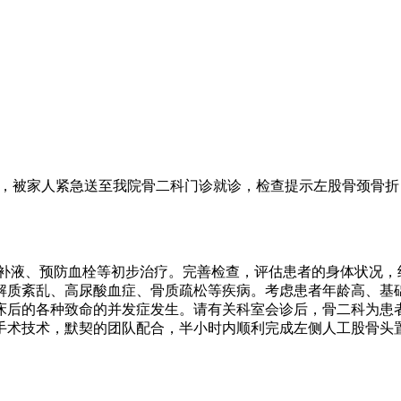
，被家人紧急送至我院骨二科门诊就诊，检查提示左股骨颈骨折
液、预防血栓等初步治疗。完善检查，评估患者的身体状况，
解质紊乱、高尿酸血症、骨质疏松等疾病。考虑患者年龄高、基
床后的各种致命的并发症发生。请有关科室会诊后，骨二科为患
手术技术，默契的团队配合，半小时内顺利完成左侧人工股骨头置