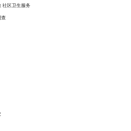
检
社区卫生服务
调查
史