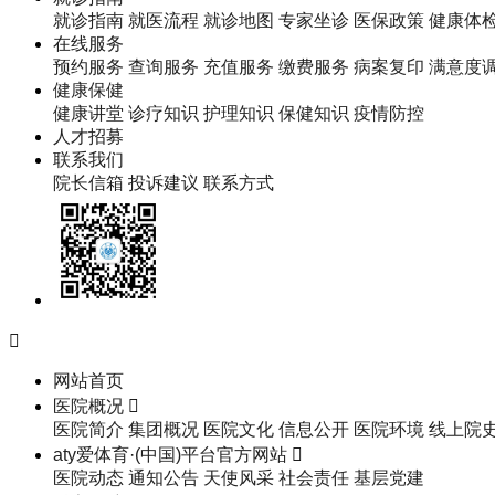
就诊指南
就医流程
就诊地图
专家坐诊
医保政策
健康体
在线服务
预约服务
查询服务
充值服务
缴费服务
病案复印
满意度
健康保健
健康讲堂
诊疗知识
护理知识
保健知识
疫情防控
人才招募
联系我们
院长信箱
投诉建议
联系方式

网站首页
医院概况

医院简介
集团概况
医院文化
信息公开
医院环境
线上院
aty爱体育·(中国)平台官方网站

医院动态
通知公告
天使风采
社会责任
基层党建