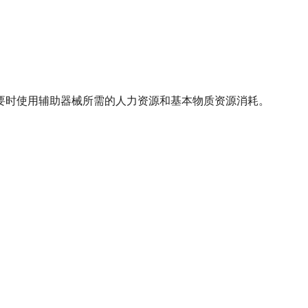
要时使用辅助器械所需的人力资源和基本物质资源消耗。