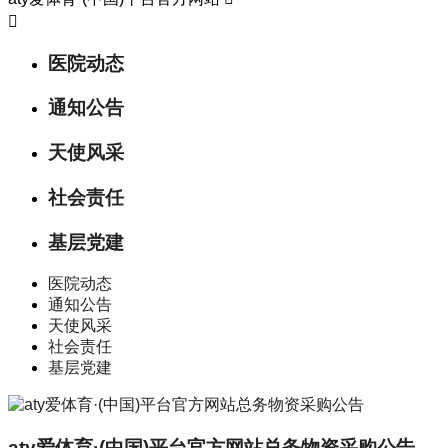

医院动态
通知公告
天使风采
社会责任
基层党建
医院动态
通知公告
天使风采
社会责任
基层党建
aty爱体育·(中国)平台官方网站总务物资采购公告