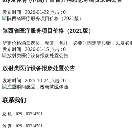
发布时间 : 2026-01-22
点击 : 0
陕西省医疗服务项目价格（2021版）
所定价格涵盖摆位、整复、包扎、必要时固定等步骤，以及必
发布时间 : 2026-01-15
点击 : 0
放射类医疗设备报废处置公告
发布时间 : 2025-10-24
点击 : 0
联系我们
总 机：
029 - 83214501
传 真：
029 - 83214501