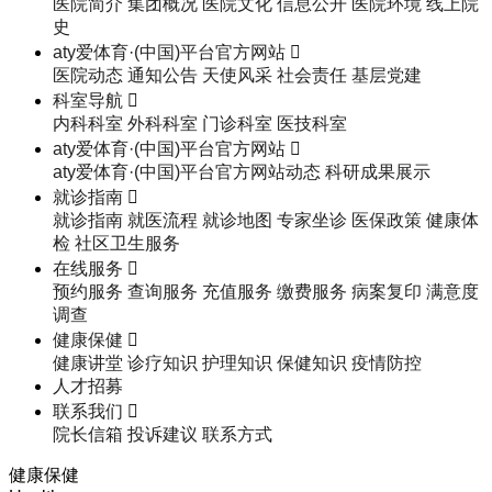
医院简介
集团概况
医院文化
信息公开
医院环境
线上院
史
aty爱体育·(中国)平台官方网站

医院动态
通知公告
天使风采
社会责任
基层党建
科室导航

内科科室
外科科室
门诊科室
医技科室
aty爱体育·(中国)平台官方网站

aty爱体育·(中国)平台官方网站动态
科研成果展示
就诊指南

就诊指南
就医流程
就诊地图
专家坐诊
医保政策
健康体
检
社区卫生服务
在线服务

预约服务
查询服务
充值服务
缴费服务
病案复印
满意度
调查
健康保健

健康讲堂
诊疗知识
护理知识
保健知识
疫情防控
人才招募
联系我们

院长信箱
投诉建议
联系方式
健康保健