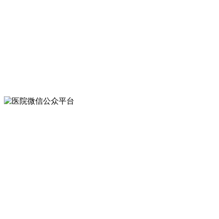
029-83214501
029-83214501
西安市新城区长乐中路170号
扫一扫
关注医院微信公众平台
联系我们
029-83214501
029-83214501