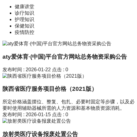
健康讲堂
诊疗知识
护理知识
保健知识
疫情防控
aty爱体育·(中国)平台官方网站总务物资采购公告
发布时间 : 2026-01-22
点击 : 0
陕西省医疗服务项目价格（2021版）
所定价格涵盖摆位、整复、包扎、必要时固定等步骤，以及必
要时使用辅助器械所需的人力资源和基本物质资源消耗。
发布时间 : 2026-01-15
点击 : 0
放射类医疗设备报废处置公告