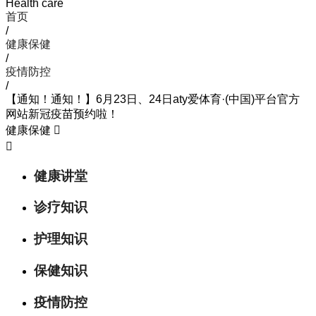
Health care
首页
/
健康保健
/
疫情防控
/
【通知！通知！】6月23日、24日aty爱体育·(中国)平台官方
网站新冠疫苗预约啦！
健康保健


健康讲堂
诊疗知识
护理知识
保健知识
疫情防控