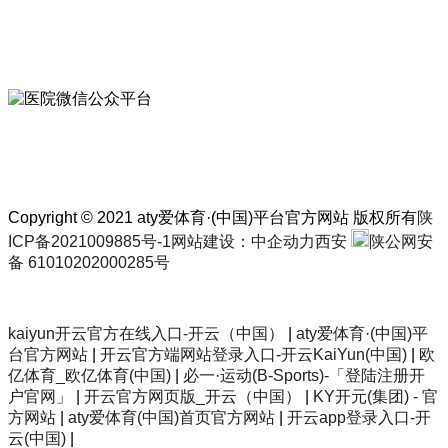
西安市新城区长乐中路170号
扫一扫
关注医院微信公众平台
Copyright © 2021 aty爱体育·(中国)平台官方网站 版权所有
陕
ICP备2021009885号-1
网站建设：中企动力
西安
陕公网安
备 61010202000285号
kaiyun开云官方在线入口-开云（中国）
|
aty爱体育·(中国)平
台官方网站
|
开云官方端网站登录入口-开云KaiYun(中国)
|
欧
亿体育_欧亿体育(中国)
|
必一·运动(B-Sports)-「登陆注册开
户官网」
|
开云官方网页版_开云（中国）
|
KY开元(集团) - 官
方网站
|
aty爱体育(中国)首页官方网站
|
开云app登录入口-开
云(中国)
|