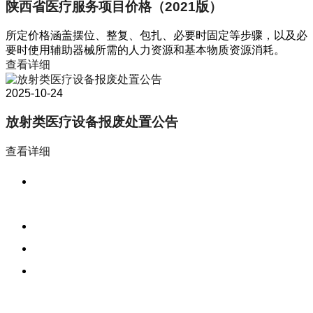
陕西省医疗服务项目价格（2021版）
所定价格涵盖摆位、整复、包扎、必要时固定等步骤，以及必
要时使用辅助器械所需的人力资源和基本物质资源消耗。
查看详细
2025-10-24
放射类医疗设备报废处置公告
查看详细
专科门诊工作时间为：7:30-20:00，中午不休息，节假日正常接
诊；
中午、节假日不休息； 急诊、儿科门诊24小时接诊；；
检验、B超、CT、胸片等常规检查24小时服务；
核酸检测：
24小时服务。
联系我们