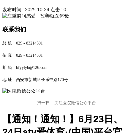
发布时间 : 2025-10-24
点击 : 0
联系我们
总 机：
029 - 83214501
传 真：
029 - 83214501
邮 箱：
bfyylyb@126.com
地 址：西安市新城区长乐中路170号
，
扫一扫
关注医院微信公众平台
【通知！通知！】6月23日、
24日aty爱体育·(中国)平台官