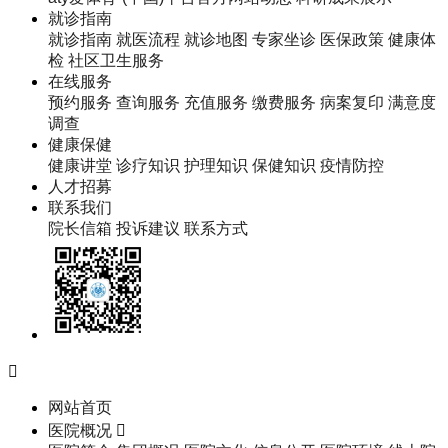
就诊指南
就诊指南
就医流程
就诊地图
专家坐诊
医保政策
健康体
检
社区卫生服务
在线服务
预约服务
查询服务
充值服务
缴费服务
病案复印
满意度
调查
健康保健
健康讲堂
诊疗知识
护理知识
保健知识
疫情防控
人才招募
联系我们
院长信箱
投诉建议
联系方式

网站首页
医院概况
