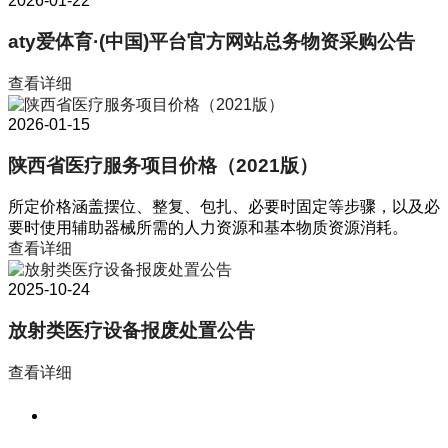
2026-01-22
aty爱体育·(中国)平台官方网站总务物资采购公告
查看详细
2026-01-15
陕西省医疗服务项目价格（2021版）
所定价格涵盖摆位、整复、包扎、必要时固定等步骤，以及必
要时使用辅助器械所需的人力资源和基本物质资源消耗。
查看详细
2025-10-24
放射类医疗设备报废处置公告
查看详细
专科门诊工作时间为：7:30-20:00，中午不休息，节假日正常接