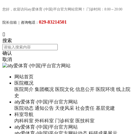
您好，欢迎访问aty爱体育·(中国)平台官方网站官网！ 门诊时间：8:00～20:00
029-83214501
院长信箱
| 咨询电话：

搜索
确认
取消
网站首页
医院概况
医院简介
集团概况
医院文化
信息公开
医院环境
线上院
史
aty爱体育·(中国)平台官方网站
医院动态
通知公告
天使风采
社会责任
基层党建
科室导航
内科科室
外科科室
门诊科室
医技科室
aty爱体育·(中国)平台官方网站
aty爱体育·(中国)平台官方网站动态
科研成果展示