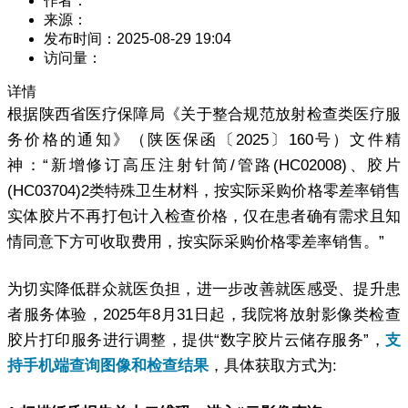
作者：
来源：
发布时间：
2025-08-29 19:04
访问量：
详情
根据陕西省医疗保障局《关于整合规范放射检查类医疗服
务价格的通知》（陕医保函〔2025〕160号）文件精
神：“新增修订高压注射针简/管路(HC02008)、胶片
(HC03704)2类特殊卫生材料，按实际采购价格零差率销售
实体胶片不再打包计入检查价格，仅在患者确有需求且知
情同意下方可收取费用，按实际采购价格零差率销售。
”
为切实降低群众就医负担，进一步改善就医感受、提升患
者服务体验，2025年8月31日起，我院将放射影像类检查
胶片打印服务进行调整，提供“数字胶片云储存服务”，
支
持手机端查询图像和检查结果
，具体获取方式为: