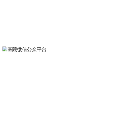
029-83214501
西安市新城区长乐中路170号
扫一扫
关注医院微信公众平台
联系我们
029-83214501
029-83214501
西安市新城区长乐中路170号