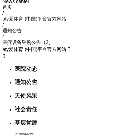
News center
首页
/
aty爱体育·(中国)平台官方网站
/
通知公告
/
医疗设备采购公告（2）
aty爱体育·(中国)平台官方网站


医院动态
通知公告
天使风采
社会责任
基层党建