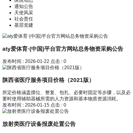
医院动态
通知公告
天使风采
社会责任
基层党建
aty爱体育·(中国)平台官方网站总务物资采购公告
发布时间 : 2026-01-22
点击 : 0
陕西省医疗服务项目价格（2021版）
所定价格涵盖摆位、整复、包扎、必要时固定等步骤，以及必
要时使用辅助器械所需的人力资源和基本物质资源消耗。
发布时间 : 2026-01-15
点击 : 0
放射类医疗设备报废处置公告