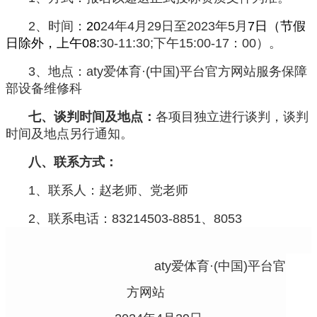
2
、时间：
20
24
年
4
月
2
9日至20
23
年
5
月
7日（节假
日除外，上午08:
3
0-11:30;下午1
5:0
0-17：00）。
3
、地点：
aty爱体育·(中国)平台官方网站服务保障
部设备维修科
七
、
谈判
时间及地点：
各项目独立进行谈判，谈判
时间及地点另行通知。
八
、联系方式：
1、联系人：
赵老师、党老师
2、联系电话：
83214503-8851、8053
aty爱体育·(中国)平台官
方网站