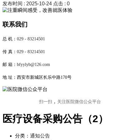
发布时间 : 2025-10-24
点击 : 0
联系我们
总 机：
029 - 83214501
传 真：
029 - 83214501
邮 箱：
bfyylyb@126.com
地 址：西安市新城区长乐中路170号
，
扫一扫
关注医院微信公众平台
医疗设备采购公告（2）
分类：
通知公告