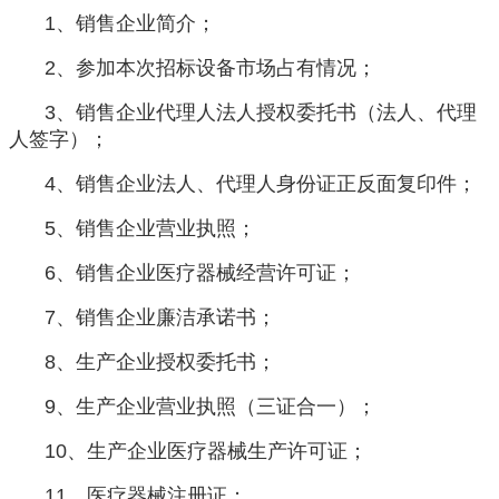
1、销售企业简介；
2、参加本次招标设备市场占有情况；
3、销售企业代理人法人授权委托书（法人、代理
人签字）；
4、销售企业法人、代理人身份证正反面复印件；
5、销售企业营业执照；
6、销售企业医疗器械经营许可证；
7、销售企业廉洁承诺书；
8、生产企业授权委托书；
9、生产企业营业执照（三证合一）；
10、生产企业医疗器械生产许可证；
11、医疗器械注册证；