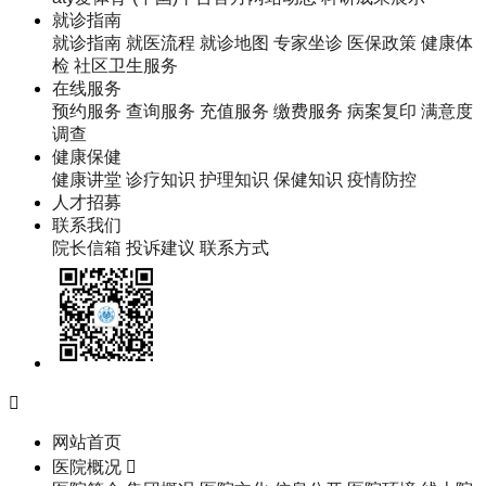
就诊指南
就诊指南
就医流程
就诊地图
专家坐诊
医保政策
健康体
检
社区卫生服务
在线服务
预约服务
查询服务
充值服务
缴费服务
病案复印
满意度
调查
健康保健
健康讲堂
诊疗知识
护理知识
保健知识
疫情防控
人才招募
联系我们
院长信箱
投诉建议
联系方式

网站首页
医院概况
