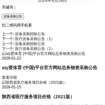
20
24
年
4
月
2
9日
关键词：
设备采购公告
扫二维码用手机看
上一个
:
设备采购招标公告
下一个
:
医疗设备采购公告（1）
上一个
:
设备采购招标公告
下一个
:
医疗设备采购公告（1）
2026-01-22
aty爱体育·(中国)平台官方网站总务物资采购公告
查看详细
2026-01-15
陕西省医疗服务项目价格（2021版）