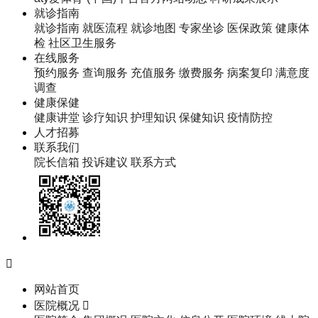
就诊指南
就诊指南
就医流程
就诊地图
专家坐诊
医保政策
健康体
检
社区卫生服务
在线服务
预约服务
查询服务
充值服务
缴费服务
病案复印
满意度
调查
健康保健
健康讲堂
诊疗知识
护理知识
保健知识
疫情防控
人才招募
联系我们
院长信箱
投诉建议
联系方式

网站首页
医院概况
