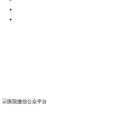
检验、B超、CT、胸片等常规检查24小时服务；
核酸检测：
24小时服务。
联系我们
029-83214501
029-83214501
西安市新城区长乐中路170号
扫一扫
关注医院微信公众平台