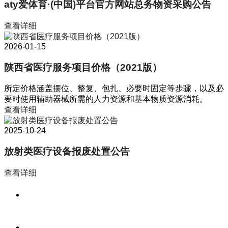
aty爱体育·(中国)平台官方网站总务物资采购公告
查看详细
2026-01-15
陕西省医疗服务项目价格（2021版）
所定价格涵盖摆位、整复、包扎、必要时固定等步骤，以及必
要时使用辅助器械所需的人力资源和基本物质资源消耗。
查看详细
2025-10-24
放射类医疗设备报废处置公告
查看详细
专科门诊工作时间为：7:30-20:00，中午不休息，节假日正常接
诊；
中午、节假日不休息； 急诊、儿科门诊24小时接诊；；