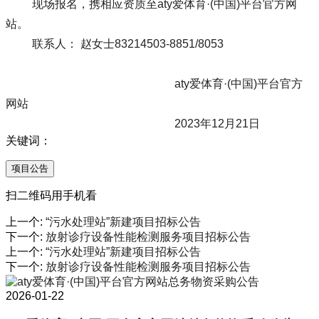
现场报名，携相应资质至aty爱体育·(中国)平台官方网
站。
联系人：
赵女士83214503-8851/8053
aty爱体育·(中国)平台官方
网站
2023年12月21日
关键词：
项目公告
扫二维码用手机看
上一个
:
“污水处理站”新建项目招标公告
下一个
:
放射诊疗设备性能检测服务项目招标公告
上一个
:
“污水处理站”新建项目招标公告
下一个
:
放射诊疗设备性能检测服务项目招标公告
2026-01-22