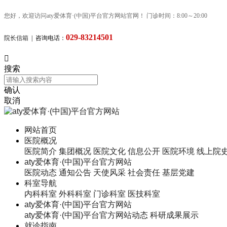
您好，欢迎访问aty爱体育·(中国)平台官方网站官网！ 门诊时间：8:00～20:00
029-83214501
院长信箱
| 咨询电话：

搜索
确认
取消
网站首页
医院概况
医院简介
集团概况
医院文化
信息公开
医院环境
线上院
aty爱体育·(中国)平台官方网站
医院动态
通知公告
天使风采
社会责任
基层党建
科室导航
内科科室
外科科室
门诊科室
医技科室
aty爱体育·(中国)平台官方网站
aty爱体育·(中国)平台官方网站动态
科研成果展示
就诊指南