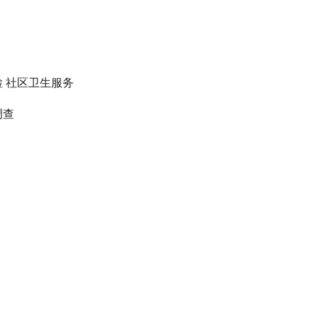
检
社区卫生服务
调查