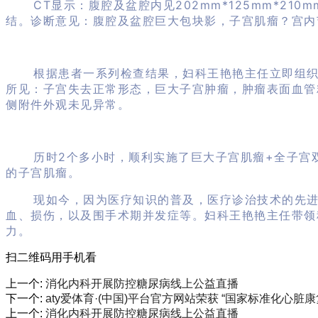
CT显示：腹腔及盆腔内见202mm*125mm*21
结。诊断意见：腹腔及盆腔巨大包块影，子宫肌瘤？宫内
根据患者一系列检查结果，妇科王艳艳主任立即组织科
所见：子宫失去正常形态，巨大子宫肿瘤，肿瘤表面血管
侧附件外观未见异常。
历时2个多小时，
顺利实施了巨大子宫肌瘤+全子宫
的子宫肌瘤。
现如今，因为医疗知识的普及，医疗诊治技术的先进与
血、损伤，以及围手术期并发症等。妇科王艳艳主任带领
力。
扫二维码用手机看
上一个
:
消化内科开展防控糖尿病线上公益直播
下一个
:
aty爱体育·(中国)平台官方网站荣获 “国家标准化心脏康
上一个
:
消化内科开展防控糖尿病线上公益直播