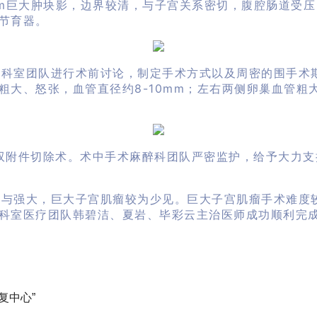
0mm巨大肿块影，边界较清，与子宫关系密切，腹腔肠道受
节育器。
室团队进行术前讨论，制定手术方式以及周密的围手术期预
粗大、怒张，血管直径约8-10mm；左右两侧卵巢血管粗
双附件切除术。术中手术麻醉科团队严密监护，给予大力支
强大，巨大子宫肌瘤较为少见。巨大子宫肌瘤手术难度较
科室医疗团队韩碧洁、夏岩、毕彩云主治医师成功顺利完
复中心”