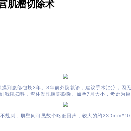
宫肌瘤切除术
摸到腹部包块3年。
3年前外院就诊，建议手术治疗，因
日来到我院妇科，查体发现
腹部膨隆、如孕7月大小，考虑为
态不规则，肌壁间可见数个略低回声，较大的约230mm
*
1