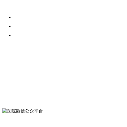
诊；
中午、节假日不休息； 急诊、儿科门诊24小时接诊；；
检验、B超、CT、胸片等常规检查24小时服务；
核酸检测：
24小时服务。
联系我们
029-83214501
029-83214501
西安市新城区长乐中路170号
扫一扫