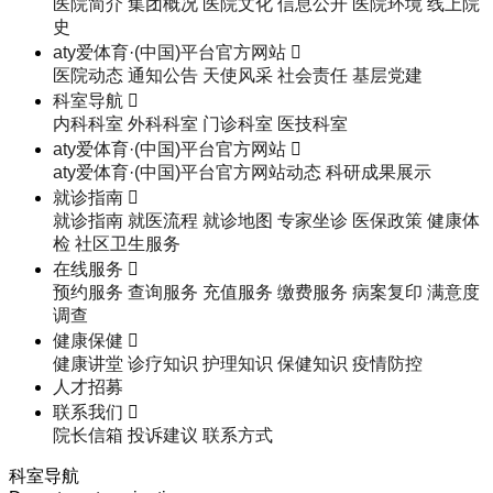
医院简介
集团概况
医院文化
信息公开
医院环境
线上院
史
aty爱体育·(中国)平台官方网站

医院动态
通知公告
天使风采
社会责任
基层党建
科室导航

内科科室
外科科室
门诊科室
医技科室
aty爱体育·(中国)平台官方网站

aty爱体育·(中国)平台官方网站动态
科研成果展示
就诊指南

就诊指南
就医流程
就诊地图
专家坐诊
医保政策
健康体
检
社区卫生服务
在线服务

预约服务
查询服务
充值服务
缴费服务
病案复印
满意度
调查
健康保健

健康讲堂
诊疗知识
护理知识
保健知识
疫情防控
人才招募
联系我们

院长信箱
投诉建议
联系方式
科室导航