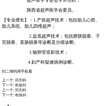
超声医学专委会学术任职；
陕西省超声医学会委员。
【专业擅长】：1.产前超声技术：包括胎儿心胜、
胎儿系统、胎儿四维超声；
2.盆底超声技术：包括膀胱脱垂、子
宫脱垂、直肠脱垂等诊断及分级诊断;
3.输卵管造影技术；
4.妇产科疑难病例诊断。
扫二维码用手机看
上一个
:
药剂科
下一个
:
检验科
上一个
:
药剂科
下一个
:
检验科
专科门诊工作时间为：7:30-20:00，中午不休息，节假日正常接