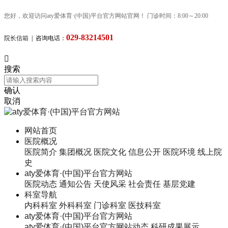
您好，欢迎访问aty爱体育·(中国)平台官方网站官网！ 门诊时间：8:00～20:00
029-83214501
院长信箱
| 咨询电话：

搜索
确认
取消
网站首页
医院概况
医院简介
集团概况
医院文化
信息公开
医院环境
线上院
史
aty爱体育·(中国)平台官方网站
医院动态
通知公告
天使风采
社会责任
基层党建
科室导航
内科科室
外科科室
门诊科室
医技科室
aty爱体育·(中国)平台官方网站
aty爱体育·(中国)平台官方网站动态
科研成果展示