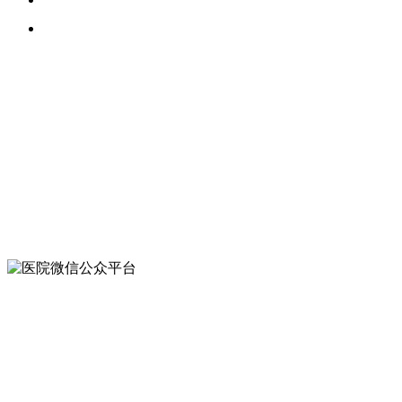
检验、B超、CT、胸片等常规检查24小时服务；
核酸检测：
24小时服务。
联系我们
029-83214501
029-83214501
西安市新城区长乐中路170号
扫一扫
关注医院微信公众平台
联系我们