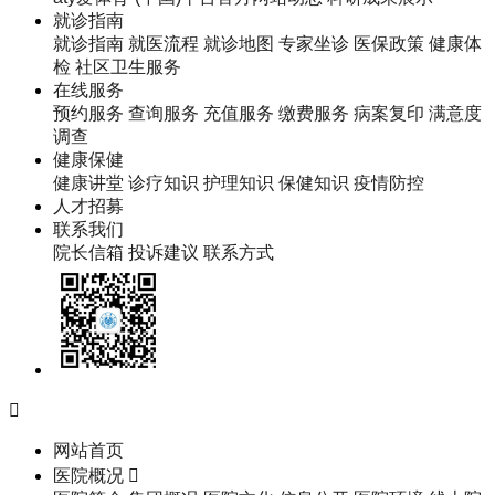
就诊指南
就诊指南
就医流程
就诊地图
专家坐诊
医保政策
健康体
检
社区卫生服务
在线服务
预约服务
查询服务
充值服务
缴费服务
病案复印
满意度
调查
健康保健
健康讲堂
诊疗知识
护理知识
保健知识
疫情防控
人才招募
联系我们
院长信箱
投诉建议
联系方式

网站首页
医院概况
