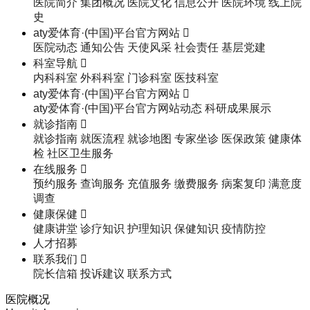
医院简介
集团概况
医院文化
信息公开
医院环境
线上院
史
aty爱体育·(中国)平台官方网站

医院动态
通知公告
天使风采
社会责任
基层党建
科室导航

内科科室
外科科室
门诊科室
医技科室
aty爱体育·(中国)平台官方网站

aty爱体育·(中国)平台官方网站动态
科研成果展示
就诊指南

就诊指南
就医流程
就诊地图
专家坐诊
医保政策
健康体
检
社区卫生服务
在线服务

预约服务
查询服务
充值服务
缴费服务
病案复印
满意度
调查
健康保健

健康讲堂
诊疗知识
护理知识
保健知识
疫情防控
人才招募
联系我们

院长信箱
投诉建议
联系方式
医院概况