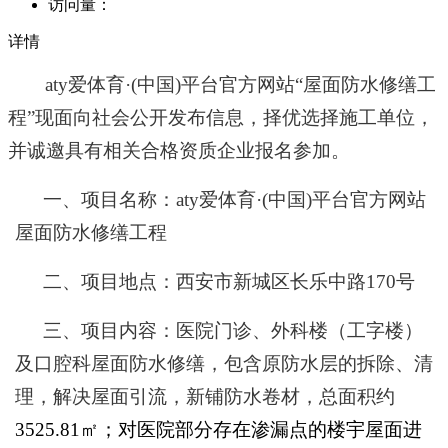
访问量：
详情
aty爱体育·(中国)平台官方网站
“屋面防水修缮工
程”现面向社会公开发布信息，择优选择施工单位，
并诚邀具有相关合格资质企业报名参加。
一、项目名称：aty爱体育·(中国)平台官方网站
屋面防水修缮工程
二、项目地点：西安市新城区长乐中路
170号
三、项目内容：
医院门诊、外科楼（工字楼）
及口腔科屋面防水修缮，包含原防水层的拆除、清
理，解决屋面引流，新铺防水卷材，总面积约
3525.81㎡；对医院部分存在渗漏点的楼宇屋面进