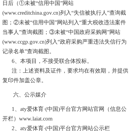
日后（①未被“信用中国”网站
(www.creditchina.gov.cn)列入“失信被执行人”查询截
图；②未被“信用中国”网站列入“重大税收违法案件
当事人”查询截图；③未被“中国政府采购网”网站
(www.ccgp.gov.cn)列入“政府采购严重违法失信行为
记录名单”查询截图。
6、本项目，不接受联合体投标。
注：上述资料及证件，要求均在有效期，并提供
复印件加盖公章。
六、公示媒介
1、aty爱体育·(中国)平台官方网站官网（信息公
开栏）www.laiat.com
2、aty爱体育·(中国)平台官方网站公示栏