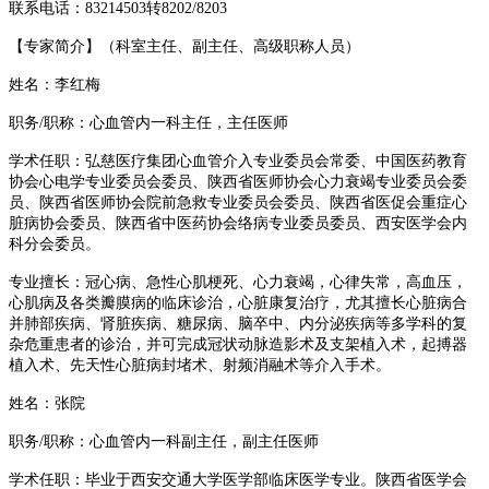
联系电话：
83214503转8202/8203
【专家简介】（科室主任、副主任、高级职称人员）
姓名：
李红梅
职务
/职称：
心血管内一科主任，主任医师
学术任职：弘慈医疗集团心血管介入专业委员会常委、中国医药教育
协会心电学专业委员会委员、陕西省医师协会心力衰竭专业委员会委
员、陕西省医师协会院前急救专业委员会委员、陕西省医促会重症心
脏病协会委员、陕西省中医药协会络病专业委员委员、西安医学会内
科分会委员。
专业擅长：冠心病
、
急性心肌梗死、心力衰竭，心律失常，高血压，
心肌病及各类瓣膜病的临床诊治，心脏康复治疗，尤其擅长心脏病合
并肺部疾病、肾脏疾病、糖尿病、脑卒中、内分泌疾病等多学科的复
杂危重患者的诊治，并可完成冠状动脉造影术及支架植入术，起搏器
植入术
、
先天性心脏病封堵术、射频消融术等
介入手术。
姓名：
张院
职务
/职称：
心血管内一科副主任，副主任医师
学术任职：毕业于西安交通大学医学部临床医学专业。陕西省医学会