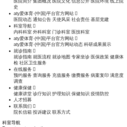
医院简介
集团概况
医院文化
信息公开
医院环境
线上院
史
aty爱体育·(中国)平台官方网站

医院动态
通知公告
天使风采
社会责任
基层党建
科室导航

内科科室
外科科室
门诊科室
医技科室
aty爱体育·(中国)平台官方网站

aty爱体育·(中国)平台官方网站动态
科研成果展示
就诊指南

就诊指南
就医流程
就诊地图
专家坐诊
医保政策
健康体
检
社区卫生服务
在线服务

预约服务
查询服务
充值服务
缴费服务
病案复印
满意度
调查
健康保健

健康讲堂
诊疗知识
护理知识
保健知识
疫情防控
人才招募
联系我们

院长信箱
投诉建议
联系方式
科室导航