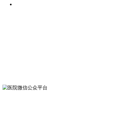
核酸检测：
24小时服务。
联系我们
029-83214501
029-83214501
西安市新城区长乐中路170号
扫一扫
关注医院微信公众平台
联系我们
029-83214501