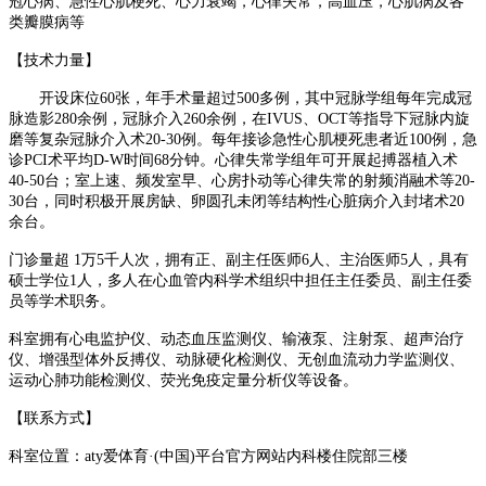
冠心病
、
急性心肌梗死、心力衰竭，心律失常，高血压，心肌病及各
类瓣膜病
等
【技术力量】
开设床位
60张，年手术量超过
500多
例，
其中
冠脉学组每年完成冠
脉造影
280余例，冠脉介入260余例
，
在
IVUS、OCT等
指导下冠脉内旋
磨等复杂冠脉介入术
20-30例
。每年
接诊
急性心肌梗死
患者
近
100例，
急
诊
PCI术
平均
D-W时间
68
分钟
。
心律失常学组年可开展起搏器植入术
40-50台；室上速、频发室早、心房扑动等心律失常的射
频消融术等
20-
30台
，
同时积极开展房缺、卵圆孔未闭等结构性心脏病介入封堵术
20
余台
。
门诊量超
1万5千人
次，拥有正、副主任医师
6人、主治医师5人，具有
硕士学位
1
人，多人在
心血管内
科学术组织中担任主任委员、副主任委
员等学术职务。
科室
拥有
心电监护仪、动态血压监测仪、输液泵、注射泵、超声治疗
仪、增强型体外反搏仪、动脉硬化检测仪、无创血流动力学监测仪、
运动心肺功能检测仪、荧光免疫定量分析仪
等设备
。
【联系方式】
科室位置：
aty爱体育·(中国)平台官方网站内科楼住院部三楼